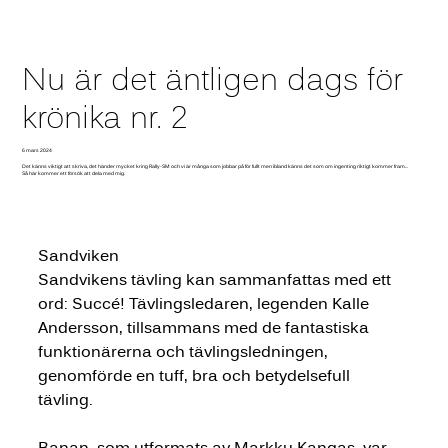
Nu är det äntligen dags för
krönika nr. 2
6 mars 2024
Det känns viktigt att skriva, det händer mycket kring Rally-SM och vi är många som jobbar på för fullt men ibland känns det som om ingenting riktigt kommer fram…
Så här kommer ett försök att dela med mig.
Sandviken
Sandvikens tävling kan sammanfattas med ett 
ord: Succé! Tävlingsledaren, legenden Kalle 
Andersson, tillsammans med de fantastiska 
funktionärerna och tävlingsledningen, 
genomförde en tuff, bra och betydelsefull 
tävling.
Banan, som utformats av Markku Kangas, var 