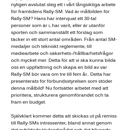
nyligen avslutat steg ett i vårt långsiktiga arbete 
för framtidens Rally-SM. Vad är målbilden för 
Rally-SM? Hans har intervjuat ett 30-tal 
personer som är i, har varit, eller är utanför 
sporten och sammanställt ett förslag som 
täcker in ett stort antal områden. Från antal SM-
medaljer och tekniskt reglemente, till 
mediearbete och säkerhets-/hållbarhetsfrågor 
och mycket mer. Detta för att vi ska kunna bilda 
oss en uppfattning och skapa en bild av var 
Rally-SM bör vara om tre till fem år.. Detta har 
presenterats för förbundsstyrelsen som stöder 
denna målbild! Nu fortsätter arbetet med att 
prioritera, strukturera genomförandet och ta 
fram en budget.
Självklart kommer detta att skickas ut på remiss 
till Rally-SMs intressenter, bland annat genom 
det nybildade tävlanderådet och det blivande 