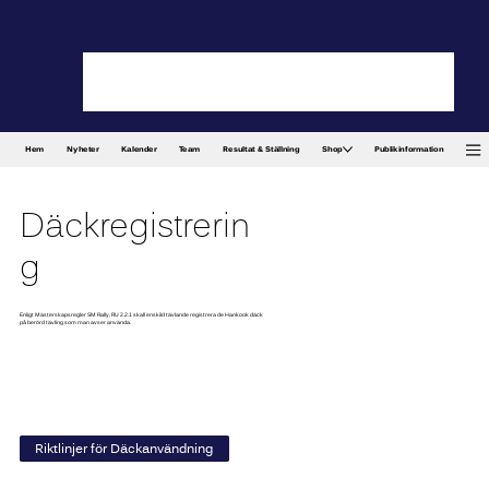
Hem
Nyheter
Kalender
Team
Resultat & Ställning
Shop
Publikinformation
Däckregistrerin
g
Enligt Mästerskapsregler SM Rally, RU 2.2.1 skall enskild tävlande registrera de Hankook däck
på berörd tävling som man avser använda.
Riktlinjer för Däckanvändning