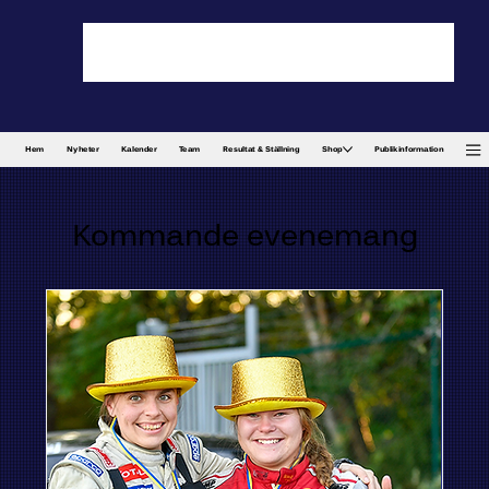
Hem
Nyheter
Kalender
Team
Resultat & Ställning
Shop
Publikinformation
Kommande evenemang