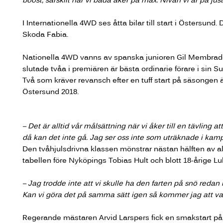
I Internationella 4WD ses åtta bilar till start i Östersun
Skoda Fabia.
Nationella 4WD vanns av spanska junioren Gil Membrado I
slutade tvåa i premiären är bästa ordinarie förare i sin S
Två som kräver revansch efter en tuff start på säsongen 
Östersund 2018.
– Det är alltid vår målsättning när vi åker till en tävling att
då kan det inte gå. Jag ser oss inte som uträknade i kam
Den tvåhjulsdrivna klassen mönstrar nästan hälften av a
tabellen före Nyköpings Tobias Hult och blott 18-årige L
– Jag trodde inte att vi skulle ha den farten på snö redan n
Kan vi göra det på samma sätt igen så kommer jag att vara 
Regerande mästaren Arvid Larspers fick en smakstart på 