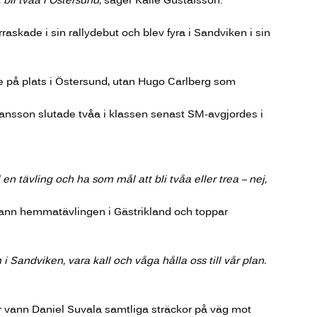
raskade i sin rallydebut och blev fyra i Sandviken i sin
e på plats i Östersund, utan Hugo Carlberg som
hansson slutade tvåa i klassen senast SM-avgjordes i
ll en tävling och ha som mål att bli tvåa eller trea – nej,
 vann hemmatävlingen i Gästrikland och toppar
 i Sandviken, vara kall och våga hålla oss till vår plan.
r vann Daniel Suvala samtliga sträckor på väg mot