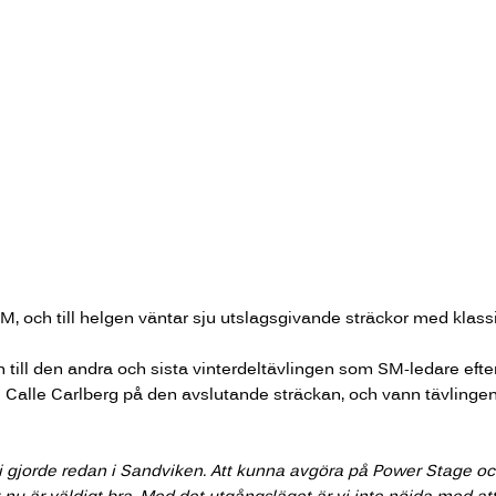
, och till helgen väntar sju utslagsgivande sträckor med klass
ll den andra och sista vinterdeltävlingen som SM-ledare efter a
re Calle Carlberg på den avslutande sträckan, och vann tävling
i gjorde redan i Sandviken. Att kunna avgöra på Power Stage oc
t nu är väldigt bra. Med det utgångsläget är vi inte nöjda med att