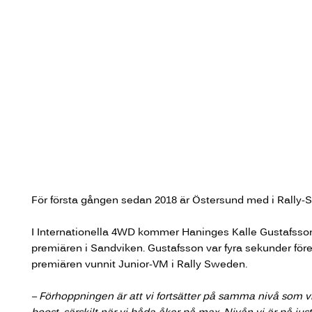
För första gången sedan 2018 är Östersund med i Rally-SM
I Internationella 4WD kommer Haninges Kalle Gustafsson ti
premiären i Sandviken. Gustafsson var fyra sekunder fö
premiären vunnit Junior-VM i Rally Sweden.
– Förhoppningen är att vi fortsätter på samma nivå som v
boost, särskilt när vi båda åker på max. Nivån vi är på jus