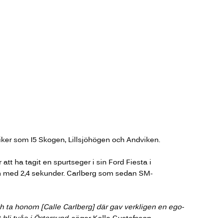
iker som I5 Skogen, Lillsjöhögen och Andviken.
tt ha tagit en spurtseger i sin Ford Fiesta i
en med 2,4 sekunder. Carlberg som sedan SM-
h ta honom [Calle Carlberg] där gav verkligen en ego-
 bli tvåa i Östersund,
säger Kalle Gustafsson.