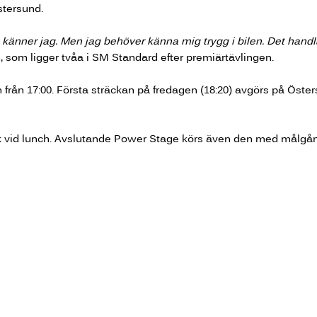
stersund.
t känner jag. Men jag behöver känna mig trygg i bilen. Det handl
n, som ligger tvåa i SM Standard efter premiärtävlingen.
från 17:00. Första sträckan på fredagen (18:20) avgörs på Öster
k vid lunch. Avslutande Power Stage körs även den med målgån