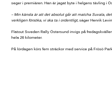
seger i premiären. Han är jagat byte i helgens tävling i Ö
– Min känsla är att det absolut går att matcha Suvala, de
verkligen försöka, vi ska ta i ordentligt
, säger Henrik Levi
Flatout Sweden Rally Östersund invigs på fredagskvällen 
hela 26 kilometer.
På lördagen körs fem sträckor med service på Frösö Par