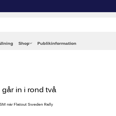
ällning
Shop
Publikinformation
går in i rond två
y-SM när Flatout Sweden Rally