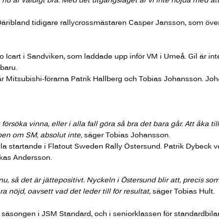
d. Däribland tidigare rallycrossmästaren Casper Jansson, som över
cart i Sandviken, som laddade upp inför VM i Umeå. Gil är int
ubaru.
är Mitsubishi-förarna Patrik Hallberg och Tobias Johansson. Jo
 försöka vinna, eller i alla fall göra så bra det bara går. Att åka ti
pen om SM, absolut inte,
säger Tobias Johansson.
lla startande i Flatout Sweden Rally Östersund. Patrik Dybeck
ukas Andersson.
u, så det är jättepositivt. Nyckeln i Östersund blir att, precis som
nöjd, oavsett vad det leder till för resultat,
säger Tobias Hult.
säsongen i JSM Standard, och i seniorklassen för standardbila