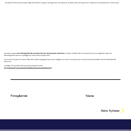
Anmälan till Teammästerskapet i Rally-SM 2026 är nu öppen. Samtliga team som planerar att delta under säsongen kan nu registrera sitt lag inför årets mästerskap.
Anmälan är öppen
fram till fredag inför SM-premiären Ekmans Vinterpokalen i Sandviken
, och görs via Rally-SM:s hemsida. Där finns även gällande regler och
fullständig information om upplägget för Teammästerskapet 2026.
Teammästerskapet är en del av Rally-SM:s helhetsupplägg och ger team möjlighet att tävla om en gemensam mästerskapstitel parallellt med de individuella SM-
klasserna.
👉 Regler och anmälan till Teammästerskapet finns här:
https://www.rallysm.se/anm%C3%A4lan-teamm%C3%A4sterskap
Föregående
Nästa
Äldre Nyheter