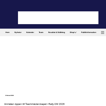
Hem
Nyheter
Kalender
Team
Resultat & Ställning
Shop
Publikinformation
2 februari 2026
Anmälan öppen till Teammästerskapet i Rally-SM 2026