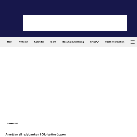
Hem
Nyheter
Kalender
Team
Resultat & Ställning
Shop
Publikinformation
22 augusti 2025
Anmälan till rallybankett i Olofström öppen