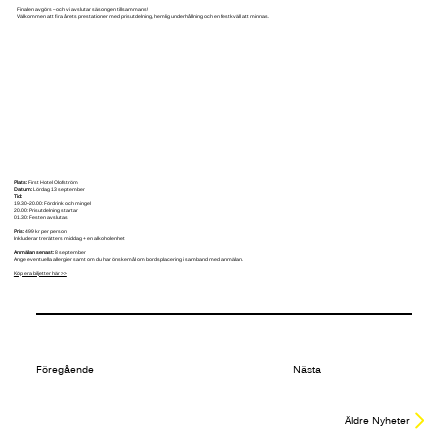
Finalen avgörs – och vi avslutar säsongen tillsammans!
Välkommen att fira årets prestationer med prisutdelning, hemlig underhållning och en festkväll att minnas.
Plats:
First Hotel Olofström
Datum:
Lördag 13 september
Tid:
19.30–20.00: Fördrink och mingel
20.00: Prisutdelning startar
01.30: Festen avslutas
Pris:
499 kr per person
Inkluderar trerätters middag + en alkoholenhet
Anmälan senast:
8 september
Ange eventuella allergier samt om du har önskemål om bordsplacering i samband med anmälan.
Köp era biljetter här >>
Föregående
Nästa
Äldre Nyheter