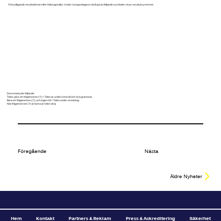
Förtydligande resultatlistan inför Hälsingerallyt. Under morgondagens tävling kan följande symboler visas resultatsystemet.
Dessa betyder följande:
Tiden, plus ett frågetecken (?) = Tiden är under kontroll och ska granskas.
Bara ett frågetecken (?), och ingen tid = Tiden under utredning.
När frågetecknet (?) är borta är tiden okej.
Föregående
Nästa
Äldre Nyheter
Hem
Kontakt
Partners & Reklam
Press & Ackreditering
Säkerhet