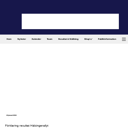
Hem
Nyheter
Kalender
Team
Resultat & Ställning
Shop
Publikinformation
19 januari 2024
Förklaring resultat Hälsingerallyt