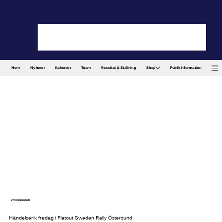
Hem
Nyheter
Kalender
Team
Resultat & Ställning
Shop
Publikinformation
27 februari 2026
Händelserik fredag i Flatout Sweden Rally Östersund