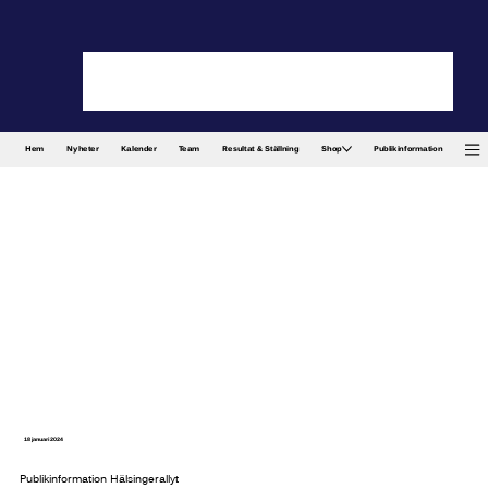
Hem
Nyheter
Kalender
Team
Resultat & Ställning
Shop
Publikinformation
18 januari 2024
Publikinformation Hälsingerallyt