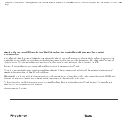
Som en del i Svensk Bilsports satsning på juniorer och Junior-SM i Rally-SM bjuder man nu in till JSM Pre-Season Camp, som arrangeras den 10–11 april hos Drive VXO utanför
Växjö.
Lägret är en del av satsningen på JSM Standard, en klass i Rally-SM där unga förare tävlar i prisvärda bilar om både prispengar och får en omfattande
utvecklingsplattform.
Under två intensiva dagar får deltagarna fördjupad kunskap och praktisk träning inför säsongen. Erfarna experter och rallyprofiler finns på plats för att dela med sig
av värdefulla insikter om allt från noter och tävlingsstrategier till däckhantering och tekniska reglementen. Bland annat tidigare SM-medaljörena Erik Telehagen och
Kristian Johansson, VM-meriterade kartläsaren och notskrivaren Patrik Barth samt Hankooks däckingenjör Johan Archer, direkt från WRC .
Dessutom får förarna möjlighet att testa sina bilar på Drive VXO:s teststräcka inför säsongspremiären i Älmhult.
”Det här är en unik chans för våra juniorer att förbereda sig på bästa möjliga sätt. Vi vill ge dem rätt verktyg för att lyckas i Rally-SM, både på och utanför sträckorna,”
säger Jonas Kruse, projektledare för Rally-SM hos Svensk Bilsport.
JSM Standard är en av de mest prisvärda instegsklasserna i svensk rallysport, där förarna inte bara tävlar om ett SM-tecken, utan också om upp till 200 000 kronor i
prispengar i samarbete med Hankook. Serien omfattar fyra deltävlingar, med premiär i Silverratten i Älmhult den 3 maj.
Pre-Season Camp riktar sig till de förare och co-drivers som ska tävla i årets Junior-SM och är anmälda till premiären i Älmhult. Anmälan till Pre-Season Camp är
öppen fram till 26 mars, och antalet platser är begränsat.
Inbjudan och anmälan finns här >>
Föregående
Nästa