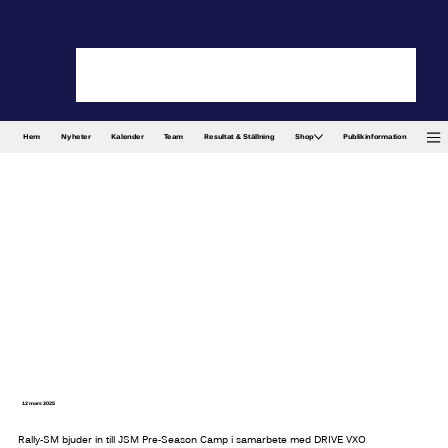
Hem
Nyheter
Kalender
Team
Resultat & Ställning
Shop
Publikinformation
12 mars 2025
Rally-SM bjuder in till JSM Pre-Season Camp i samarbete med DRIVE VXO