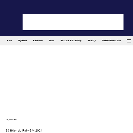
Hem
Nyheter
Kalender
Team
Resultat & Ställning
Shop
Publikinformation
18 januari 2024
Så följer du Rally-SM 2024