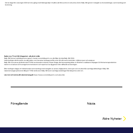
Det är dags förs säsongen 2024 att dra i gång med Hälsingerallyt i Hudiksvall. Missa inte en sekund av årets Rally-SM genom mängder av livesändningar, sammandrag och
livetiming.
Radio, Live-TV och SM-Magasinet – allt på ett ställe
Rally-SM flyttar in på bilsportens egna tv-kanal, svenskbilsporttv.se, där följer du hela Rally-SM 2024.
Hela tävlingen direktsänds via rallyradion, som bevakar tävlingarna från start till mål med sträcktider, målintervjuer och analyser.
Rally-SM storsatsar på direktsänd TV från avslutande sträckan, Power Stage, där bonuspoäng delas ut till de fem snabbaste ekipagen. En flerkameraproduktion
täcker in sträckan och kunniga kommentatorer och reportrar tar dig genom den rafflande avslutningen.
Efter tävlingen släpps ett heltäckande sammandrag med mängder av action, höjdpunkter, intervjuer och resultat från samtliga deltävlingar i Rally-SM.
I abonnemanget på Svensk Bilsport TV får du förutom Rally-SM även samtliga sändningar från bilsporten, året om.
Läs mer och teckna ditt abonnemang på:
https://www.svenskbilsporttv.se/subscribe
Föregående
Nästa
Äldre Nyheter