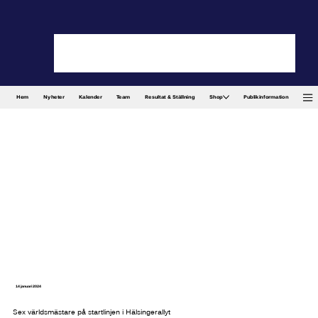
Hem
Nyheter
Kalender
Team
Resultat & Ställning
Shop
Publikinformation
14 januari 2024
Sex världsmästare på startlinjen i Hälsingerallyt