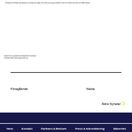
Tidsplanen för Rally Nyköping har korrigerats något, och tiderna i programbladet stämmer därför inte helt och hållet längre.
Nedan finns uppdaterad tidsplan för tävlingen:
Tidsplan-Rally-Nykoping
Ladda ner
Föregående
Nästa
Äldre Nyheter
Hem
Kontakt
Partners & Reklam
Press & Ackreditering
Säkerhet