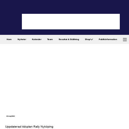
Hem
Nyheter
Kalender
Team
Resultat & Ställning
Shop
Publikinformation
10 maj 2024
Uppdaterad tidsplan Rally Nyköping