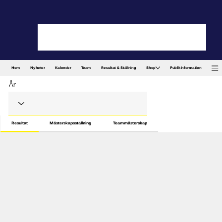
Hem
Nyheter
Kalender
Team
Resultat & Ställning
Shop
Publikinformation
År
Resultat
Mästerskapsställning
Teammästerskap