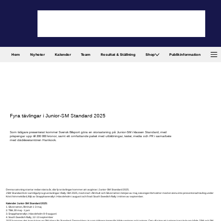
Hem
Nyheter
Kalender
Team
Resultat & Ställning
Shop
Publikinformation
Fyra tävlingar i Junior-SM Standard 2025
Som tidigare presenterat kommer Svensk Bilsport göra en storsatsning på Junior-SM i klassen Standard, med
prispengar upp till 200 000 kronor, samt ett omfattande paket med utbildningar, tester, media och PR i samarbete
med däckleverantören Hankook.
Denna satsning startar redan nästa år, där fyra tävlingar kommer att avgöras i Junior-SM Standard 2025.
JSM Standard kör samtliga fyra grustävlingar i Rally-SM 2025, med start i Älmhult och Silverratten i början av maj, säsongen fortsätter med en ännu inte presenterad tävling under
Kristi himmelsfärd, följt av Snapphanerallyt i Hässleholm i augusti och final i South Swedish Rally i mitten av september.
Kalender Junior-SM Standard 2025:
1. Silverratten, Älmhult 1-3 maj
2. TBA, 30 maj - 1 juni
3. Snapphanerallyt, Hässleholm 8-9 augusti
4. South Swedish Rally, 12-13 september
2025 kommer det även köras en SM-klass för Standard. Denna klass är som tidigare öppen för både seniorer och juniorer. Det vill säga att juniorer kan tävla om både JSM och SM