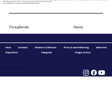
i klass Standard under 2025, men JSM-säsongen startar från och med Silverratten.
Junior-SM 2WD kör
samtliga sex deltävlingar
i Rally-SM 2025.
Föregående
Nästa
Hem
Kontakt
Partners & Reklam
Press & Ackreditering
Säkerhet
Köpvillkor
Integritet
Frågor & Svar
© 2025 Rally-SM. All rights reserved. Powered by
Valätt.