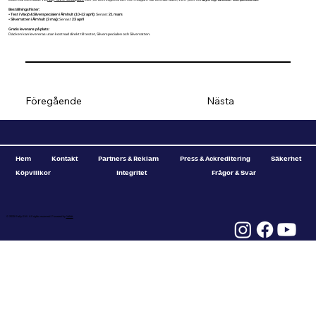
Beställningsfrister:
•
Test i Växjö & Silverspecialen i Älmhult (10–12 april):
Senast
21 mars
•
Silverratten i Älmhult (3 maj):
Senast
23 april
Gratis leverans på plats:
Däcken kan levereras utan kostnad direkt till testet, Silverspecialen och Silverratten.
Föregående
Nästa
Hem
Kontakt
Partners & Reklam
Press & Ackreditering
Säkerhet
Köpvillkor
Integritet
Frågor & Svar
© 2025 Rally-SM. All rights reserved. Powered by
Valätt.