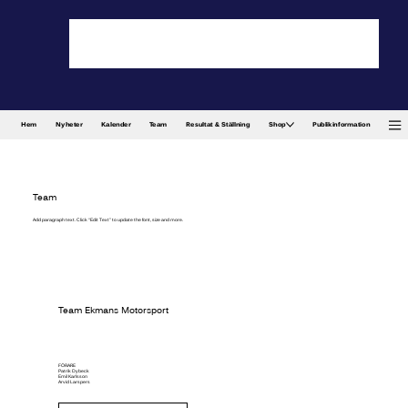
Hem
Nyheter
Kalender
Team
Resultat & Ställning
Shop
Publikinformation
Team
Add paragraph text. Click “Edit Text” to update the font, size and more.
Team Ekmans Motorsport
FÖRARE
Patrik Dybeck
Emil Karlsson
Arvid Larspers