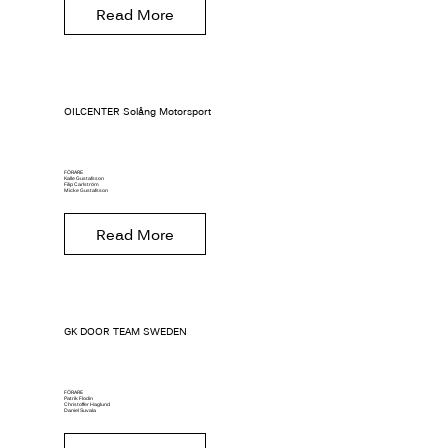
Read More
OILCENTER Solång Motorsport
FÖRARE
Kalle Gustafsson
Filip Carlström
Micke Gustafsson
Read More
GK DOOR TEAM SWEDEN
FÖRARE
Patrik Flodin
Christoffer Haglund
Daniel Suvala